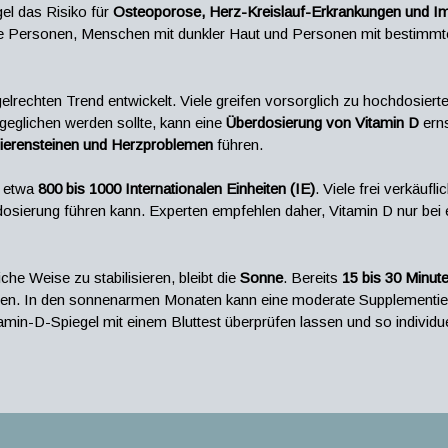
gel das Risiko für
Osteoporose, Herz-Kreislauf-Erkrankungen und
tere Personen, Menschen mit dunkler Haut und Personen mit bestimm
gelrechten Trend entwickelt. Viele greifen vorsorglich zu hochdosier
geglichen werden sollte, kann eine
Überdosierung von Vitamin D
erns
Nierensteinen und Herzproblemen
führen.
i etwa
800 bis 1000 Internationalen Einheiten (IE)
. Viele frei verkäuf
erdosierung führen kann. Experten empfehlen daher, Vitamin D nur b
he Weise zu stabilisieren, bleibt die
Sonne
. Bereits
15 bis 30 Minut
en. In den sonnenarmen Monaten kann eine moderate Supplementierun
min-D-Spiegel mit einem Bluttest überprüfen lassen und so individue