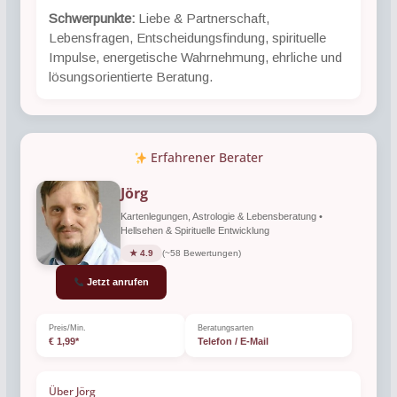
Schwerpunkte:
Liebe & Partnerschaft,
Lebensfragen, Entscheidungsfindung, spirituelle
Impulse, energetische Wahrnehmung, ehrliche und
lösungsorientierte Beratung.
Erfahrener Berater
Jörg
Kartenlegungen, Astrologie & Lebensberatung •
Hellsehen & Spirituelle Entwicklung
★ 4.9
(~58 Bewertungen)
Jetzt anrufen
Preis/Min.
Beratungsarten
€ 1,99*
Telefon / E-Mail
Über Jörg