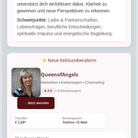
unterstützt dich einfühlsam dabei, Klarheit zu
gewinnen und neue Perspektiven zu erkennen.
Schwerpunkte:
Liebe & Partnerschaften,
Lebensfragen, berufliche Entscheidungen,
spirituelle Impulse und energetische Begleitung.
Neue Exklusivberaterin
QueenofAngels
Hellsehen • Kartenlegen • Channeling
★ 4.9
(~9 Bewertungen)
Jetzt anrufen
Preis/Min.
Beratungsarten
€ 1,59*
Telefon / E-Mail