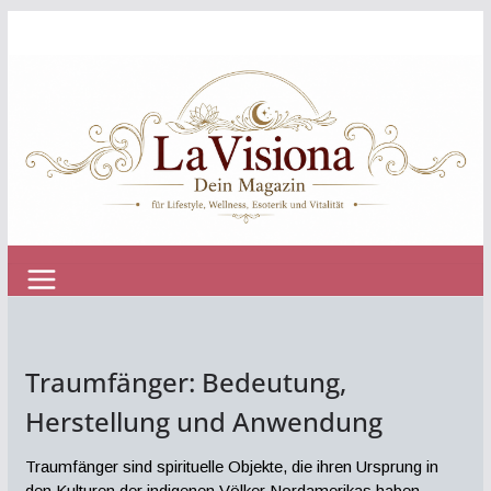
Zum
Inhalt
springen
Traumfänger: Bedeutung,
Herstellung und Anwendung
Traumfänger sind spirituelle Objekte, die ihren Ursprung in
den Kulturen der indigenen Völker Nordamerikas haben.