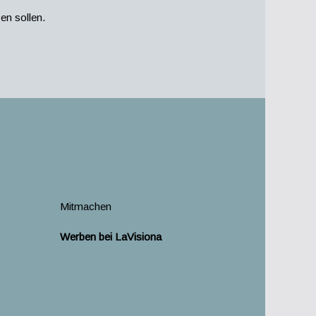
en sollen.
Mitmachen
Werben bei LaVisiona