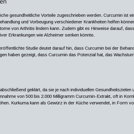
ien
che gesundheitliche Vorteile zugeschrieben werden. Curcumin ist ein
handlung und Vorbeugung verschiedener Krankheiten helfen können.
 von Arthritis lindern kann. Zudem gibt es Hinweise darauf, dass 
iver Erkrankungen wie Alzheimer senken könnte.
röffentlichte Studie deutet darauf hin, dass Curcumin bei der Beha
ngen haben gezeigt, dass Curcumin das Potenzial hat, das Wachstu
bschließend geklärt, da sie je nach individuellen Gesundheitszielen 
Einnahme von 500 bis 2.000 Milligramm Curcumin-Extrakt, oft in Kombi
höhen. Kurkuma kann als Gewürz in der Küche verwendet, in Form vo