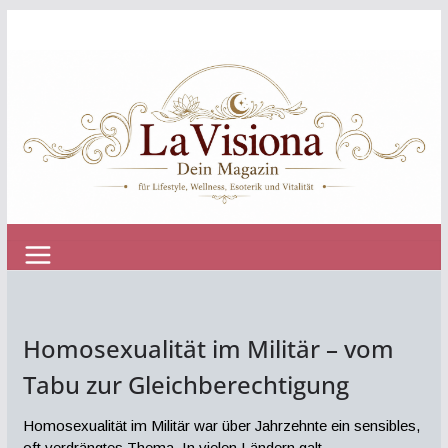
Zum
Inhalt
springen
Homosexualität im Militär – vom
Tabu zur Gleichberechtigung
Homosexualität im Militär war über Jahrzehnte ein sensibles,
oft verdrängtes Thema. In vielen Ländern galt