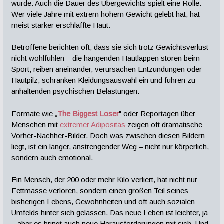
wurde. Auch die Dauer des Übergewichts spielt eine Rolle:
Wer viele Jahre mit extrem hohem Gewicht gelebt hat, hat
meist stärker erschlaffte Haut.
Betroffene berichten oft, dass sie sich trotz Gewichtsverlust
nicht wohlfühlen – die hängenden Hautlappen stören beim
Sport, reiben aneinander, verursachen Entzündungen oder
Hautpilz, schränken Kleidungsauswahl ein und führen zu
anhaltenden psychischen Belastungen.
Formate wie
„
The Biggest Loser
“
oder Reportagen über
Menschen mit
extremer Adipositas
zeigen oft dramatische
Vorher-Nachher-Bilder. Doch was zwischen diesen Bildern
liegt, ist ein langer, anstrengender Weg – nicht nur körperlich,
sondern auch emotional.
Ein Mensch, der 200 oder mehr Kilo verliert, hat nicht nur
Fettmasse verloren, sondern einen großen Teil seines
bisherigen Lebens, Gewohnheiten und oft auch sozialen
Umfelds hinter sich gelassen. Das neue Leben ist leichter, ja
– aber es bringt auch neue Herausforderungen mit sich. Und