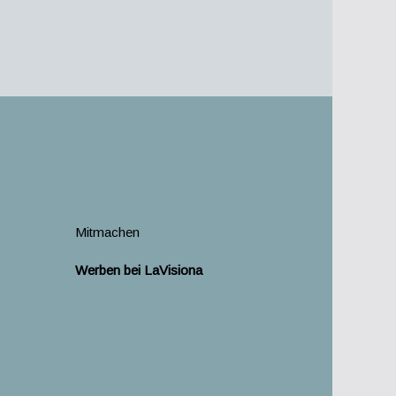
Mitmachen
Werben bei LaVisiona