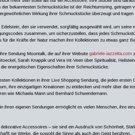
uck mehr sein sollte als nur ein Accessoire. Ihre Stücke sind darauf
s der bekanntesten Schmuckstücke ist der Reichtumsring, getragen v
ergewöhnlichen Wirkung ihrer Schmuckstücke überzeugt und tragen s
 Edelstein, den sie verwendet, sorgfältig ausgewählt wird, um seine 
ngungscodes zusammen, um sicherzustellen, dass jedes Schmuckstüc
s für die Kräfte der Natur machen ihre Kollektionen zu etwas ganz 
t ihre Sendung Moontalk, die auf ihrer Website
gabriele-iazzetta.com
z
oeckel, Sarah Knappik und Vera Int-Veen über Spiritualität, Heilstei
nd die energetischen Eigenschaften ihrer Schmuckstücke.
uesten Kollektionen in ihrer Live Shopping Sendung, die jeden ersten
um, ihre einzigartigen Kreationen zu entdecken und mehr über die in
ratoren wie Michaela Mann und Bernhard Schwendemann.
in ihren eigenen Sendungen ermöglicht es vielen Menschen, ihre einz
dekorative Accessoires – sie sind ein Ausdruck von Schönheit, Stär
hafft sie Werke, die sowohl die Sinne als auch den Geist berühren.