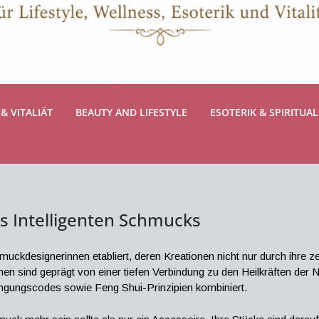
& VITALIÄT
BEAUTY AND LIFESTYLE
ESOTERIK & SPIRITUAL
es Intelligenten Schmucks
hmuckdesignerinnen etabliert, deren Kreationen nicht nur durch ihre z
onen sind geprägt von einer tiefen Verbindung zu den Heilkräften der 
wingungscodes sowie Feng Shui-Prinzipien kombiniert.