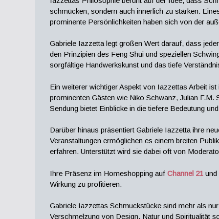
Iazzettas Philosophie beruht auf der Idee, dass Schm
schmücken, sondern auch innerlich zu stärken. Eine
prominente Persönlichkeiten haben sich von der auß
Gabriele Iazzetta legt großen Wert darauf, dass jeder
den Prinzipien des Feng Shui und speziellen Schwi
sorgfältige Handwerkskunst und das tiefe Verständni
Ein weiterer wichtiger Aspekt von Iazzettas Arbeit is
prominenten Gästen wie Niko Schwanz, Julian F.M. St
Sendung bietet Einblicke in die tiefere Bedeutung u
Darüber hinaus präsentiert Gabriele Iazzetta ihre ne
Veranstaltungen ermöglichen es einem breiten Publik
erfahren. Unterstützt wird sie dabei oft von Mode
Ihre Präsenz im Homeshopping auf
Channel 21
und 
Wirkung zu profitieren.
Gabriele Iazzettas Schmuckstücke sind mehr als nur 
Verschmelzung von Design, Natur und Spiritualität sc