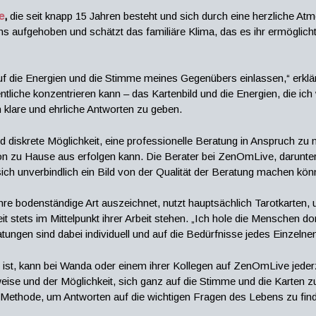
e
,
die seit knapp 15 Jahren besteht und sich durch eine herzliche A
ns aufgehoben und schätzt das familiäre Klima, das es ihr ermöglicht
f die Energien und die Stimme meines Gegenübers einlassen,“ erklä
ntliche konzentrieren kann – das Kartenbild und die Energien, die ich
 klare und ehrliche Antworten zu geben.
diskrete Möglichkeit, eine professionelle Beratung in Anspruch zu n
n zu Hause aus erfolgen kann. Die Berater bei ZenOmLive, darunter 
ich unverbindlich ein Bild von der Qualität der Beratung machen kön
hre bodenständige Art auszeichnet, nutzt hauptsächlich Tarotkarten, u
it stets im Mittelpunkt ihrer Arbeit stehen. „Ich hole die Menschen do
atungen sind dabei individuell und auf die Bedürfnisse jedes Einzelne
ist, kann bei Wanda oder einem ihrer Kollegen auf ZenOmLive jeder
weise und der Möglichkeit, sich ganz auf die Stimme und die Karten z
n Methode, um Antworten auf die wichtigen Fragen des Lebens zu fin