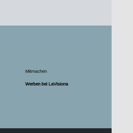
Mitmachen
Werben bei LaVisiona