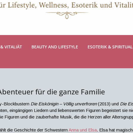
& VITALIÄT
BEAUTY AND LIFESTYLE
ESOTERIK & SPIRITUAL
Abenteuer für die ganze Familie
ey-Blockbustern
Die Eiskönigin – Völlig unverfroren
(2013) und
Die Eis
n, eingängigen Liedern und liebenswerten Figuren begeistert sie nic
die Figuren und die zauberhafte Musik, die die Herzen aller Altersgrup
zählt die Geschichte der Schwestern
Anna und Elsa
. Elsa hat magisch