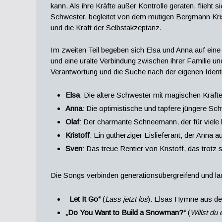
kann. Als ihre Kräfte außer Kontrolle geraten, flieht
Schwester, begleitet von dem mutigen Bergmann Kri
und die Kraft der Selbstakzeptanz.
Im zweiten Teil begeben sich Elsa und Anna auf ein
und eine uralte Verbindung zwischen ihrer Familie u
Verantwortung und die Suche nach der eigenen Identi
Elsa
: Die ältere Schwester mit magischen Kräften
Anna
: Die optimistische und tapfere jüngere Sch
Olaf
: Der charmante Schneemann, der für viele 
Kristoff
: Ein gutherziger Eislieferant, der Anna 
Sven
: Das treue Rentier von Kristoff, das trot
Die Songs verbinden generationsübergreifend und l
Let It Go“
(
Lass jetzt los
): Elsas Hymne aus de
„Do You Want to Build a Snowman?“
(
Willst d