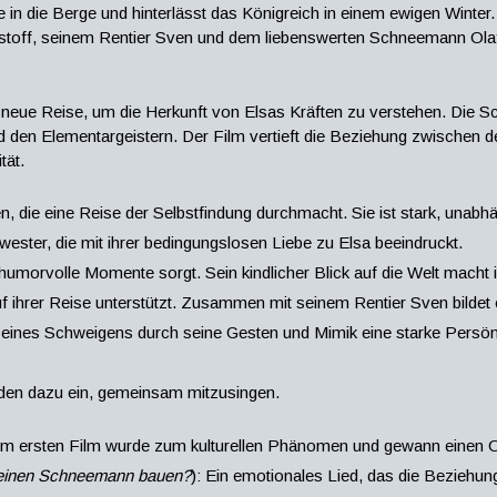
 sie in die Berge und hinterlässt das Königreich in einem ewigen Winte
stoff, seinem Rentier Sven und dem liebenswerten Schneemann Olaf
e neue Reise, um die Herkunft von Elsas Kräften zu verstehen. Die 
nd den Elementargeistern. Der Film vertieft die Beziehung zwischen
tät.
, die eine Reise der Selbstfindung durchmacht. Sie ist stark, unabhän
wester, die mit ihrer bedingungslosen Liebe zu Elsa beeindruckt.
humorvolle Momente sorgt. Sein kindlicher Blick auf die Welt macht 
auf ihrer Reise unterstützt. Zusammen mit seinem Rentier Sven bildet 
z seines Schweigens durch seine Gesten und Mimik eine starke Persönl
aden dazu ein, gemeinsam mitzusingen.
m ersten Film wurde zum kulturellen Phänomen und gewann einen 
u einen Schneemann bauen?
): Ein emotionales Lied, das die Beziehun